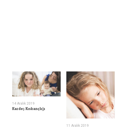
11 A
14 Aralık 2019
Oti
Kardeş Kıskançlığı
Boz
11 Aralık 2019