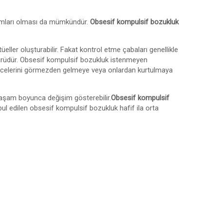
tomları olması da mümkündür.
Obsesif kompulsif bozukluk
eller oluşturabilir. Fakat kontrol etme çabaları genellikle
 türüdür. Obsesif kompulsif bozukluk istenmeyen
düşüncelerini görmezden gelmeye veya onlardan kurtulmaya
yaşam boyunca değişim gösterebilir.
Obsesif kompulsif
bul edilen obsesif kompulsif bozukluk hafif ila orta