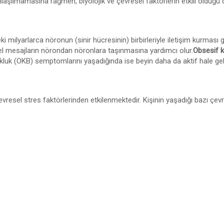
laşılmamasına rağmen, biyolojik ve çevresel faktörlerin etkili olduğu
ilyarlarca nöronun (sinir hücresinin) birbirleriyle iletişim kurması ger
ksel mesajların nörondan nöronlara taşınmasına yardımcı olur.
Obsesif 
kluk (OKB) semptomlarını yaşadığında ise beyin daha da aktif hale geli
resel stres faktörlerinden etkilenmektedir. Kişinin yaşadığı bazı çevr