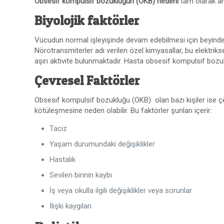
Obsesif kompulsif bozukluğun (OKB) nedeni
tam olarak an
Biyolojik faktörler
Vücudun normal işleyişinde devam edebilmesi için beyindeki m
Nörotransmiterler adı verilen özel kimyasallar, bu elektri
aşırı aktivite bulunmaktadır. Hasta obsesif kompulsif bozu
Çevresel Faktörler
Obsesif kompulsif bozukluğu (OKB) olan bazı kişiler ise çev
kötüleşmesine neden olabilir. Bu faktörler şunları içerir:
Taciz
Yaşam durumundaki değişiklikler
Hastalık
Sevilen birinin kaybı
İş veya okulla ilgili değişiklikler veya sorunlar
İlişki kaygıları