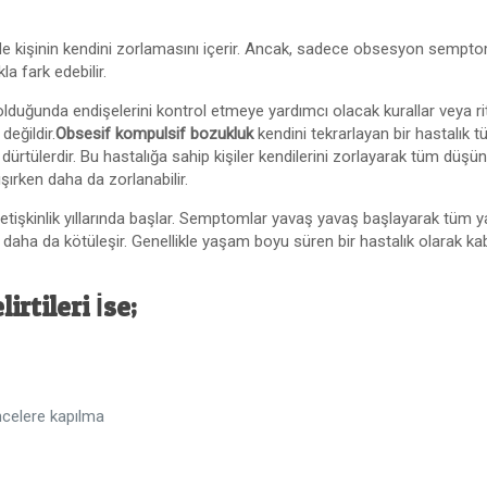
de kişinin kendini zorlamasını içerir. Ancak, sadece obsesyon semp
la fark edebilir.
lduğunda endişelerini kontrol etmeye yardımcı olacak kurallar veya ritü
değildir.
Obsesif kompulsif bozukluk
kendini tekrarlayan bir hastalık
n dürtülerdir. Bu hastalığa sahip kişiler kendilerini zorlayarak tüm 
ışırken daha da zorlanabilir.
yetişkinlik yıllarında başlar. Semptomlar yavaş yavaş başlayarak tüm 
a daha da kötüleşir. Genellikle yaşam boyu süren bir hastalık olarak ka
rtileri İse;
ncelere kapılma