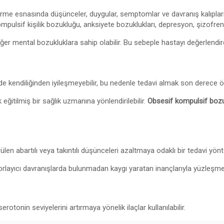
dirme esnasında düşünceler, duygular, semptomlar ve davranış kalıpları 
sif kişilik bozukluğu, anksiyete bozuklukları, depresyon, şizofreni v
r mental bozukluklara sahip olabilir. Bu sebeple hastayı değerlendire
de kendiliğinden iyileşmeyebilir, bu nedenle tedavi almak son derece ö
k eğitilmiş bir sağlık uzmanına yönlendirilebilir.
Obsesif kompulsif bozu
en abartılı veya takıntılı düşünceleri azaltmaya odaklı bir tedavi yönt
rlayıcı davranışlarda bulunmadan kaygı yaratan inançlarıyla yüzleşme
tonin seviyelerini artırmaya yönelik ilaçlar kullanılabilir.