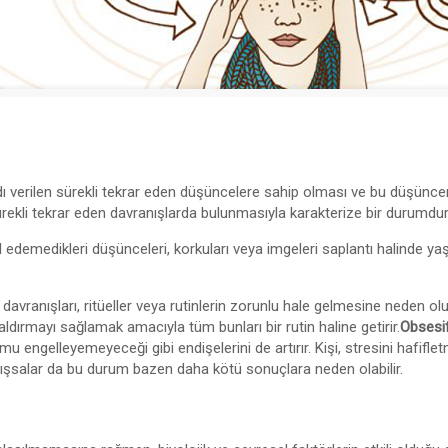
dı verilen sürekli tekrar eden düşüncelere sahip olması ve bu düşüncen
rekli tekrar eden davranışlarda bulunmasıyla karakterize bir durumdur
edemedikleri düşünceleri, korkuları veya imgeleri saplantı halinde ya
n davranışları, ritüeller veya rutinlerin zorunlu hale gelmesine neden ol
aldırmayı sağlamak amacıyla tüm bunları bir rutin haline getirir.
Obsesif
ngelleyemeyeceği gibi endişelerini de artırır. Kişi, stresini hafifle
alışsalar da bu durum bazen daha kötü sonuçlara neden olabilir.