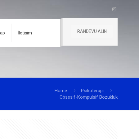
RANDEVU ALIN
vap
İletişim
Home
Psikoterapi
Obsesif-Kompulsif Bozukluk