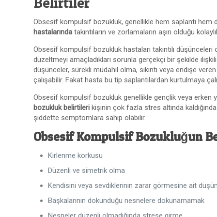
Belirtiler
Obsesif kompulsif bozukluk, genellikle hem saplantı hem 
hastalarında
takıntıların ve zorlamaların aşırı olduğu kolaylık
Obsesif kompulsif bozukluk hastaları takıntılı düşünceleri o
düzeltmeyi amaçladıkları sorunla gerçekçi bir şekilde ilişkili 
düşünceler, sürekli müdahil olma, sıkıntı veya endişe vere
çalışabilir. Fakat hasta bu tip saplantılardan kurtulmaya çal
Obsesif kompulsif bozukluk genellikle gençlik veya erken 
bozukluk belirtileri
kişinin çok fazla stres altında kaldığınd
şiddette semptomlara sahip olabilir.
Obsesif Kompulsif Bozukluğun Beli
Kirlenme korkusu
Düzenli ve simetrik olma
Kendisini veya sevdiklerinin zarar görmesine ait düşü
Başkalarının dokunduğu nesnelere dokunamamak
Nesneler düzenli olmadığında strese girme