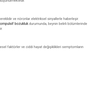
 düşünülmektedir.
eklidir ve nöronlar elektriksel sinyallerle haberleşir.
kompulsif bozukluk
durumunda, beynin belirli bölümlerinde
r.
esel faktörler ve ciddi hayat değişiklikleri semptomların