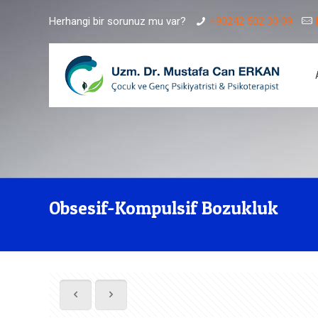
Herhangi bir sorunuz mu var?
+90242 502 30 09
Obsesif-Kompulsif Bozukluk